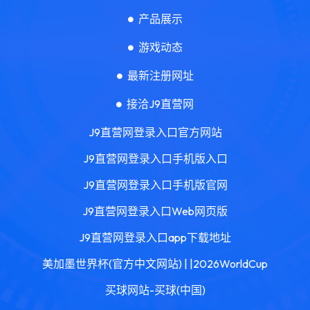
产品展示
游戏动态
最新注册网址
接洽J9直营网
J9直营网登录入口官方网站
J9直营网登录入口手机版入口
J9直营网登录入口手机版官网
J9直营网登录入口Web网页版
J9直营网登录入口app下载地址
美加墨世界杯(官方中文网站) | |2026WorldCup
买球网站-买球(中国)