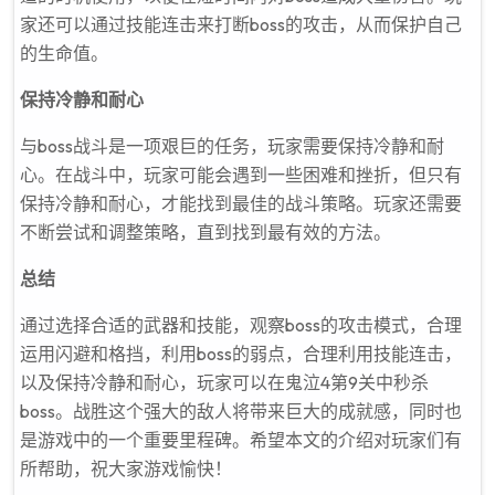
家还可以通过技能连击来打断boss的攻击，从而保护自己
的生命值。
保持冷静和耐心
与boss战斗是一项艰巨的任务，玩家需要保持冷静和耐
心。在战斗中，玩家可能会遇到一些困难和挫折，但只有
保持冷静和耐心，才能找到最佳的战斗策略。玩家还需要
不断尝试和调整策略，直到找到最有效的方法。
总结
通过选择合适的武器和技能，观察boss的攻击模式，合理
运用闪避和格挡，利用boss的弱点，合理利用技能连击，
以及保持冷静和耐心，玩家可以在鬼泣4第9关中秒杀
boss。战胜这个强大的敌人将带来巨大的成就感，同时也
是游戏中的一个重要里程碑。希望本文的介绍对玩家们有
所帮助，祝大家游戏愉快！