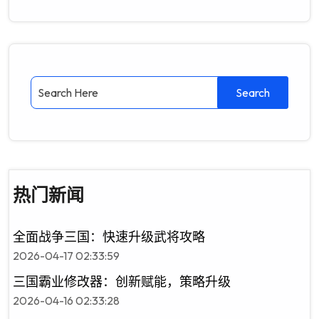
热门新闻
全面战争三国：快速升级武将攻略
2026-04-17 02:33:59
三国霸业修改器：创新赋能，策略升级
2026-04-16 02:33:28