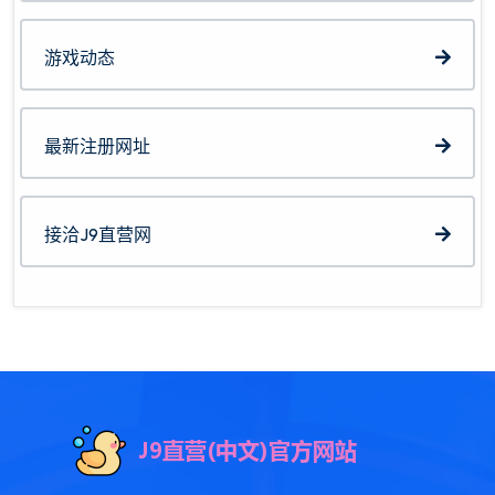
游戏动态
最新注册网址
接洽J9直营网