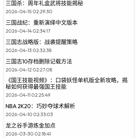
三国杀：周年礼盒武将技能揭秘
2026-04-15 02:29:30
三国战纪：重新演绎中文版本
2026-04-14 02:34:17
三国志战略版：战袭提醒策略
2026-04-13 02:32:38
三国志10存档删除记载方法
2026-04-12 02:27:08
《国王技能视频》：口袋妖怪单机版全新攻略，揭
秘如何获得最强国王技能
2026-04-11 02:25:49
NBA 2K20：巧妙夺球术解析
2026-04-10 02:33:03
龙之谷手游炼金加点
2026-03-30 02:18:41